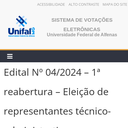
ACESSIBILIDADE
ALTO CONTRASTE
MAPA DO SITE
Pular
para
SISTEMA DE VOTAÇÕES
o
ELETRÔNICAS
conteúdo
Universidade Federal de Alfenas
Edital Nº 04/2024 – 1ª
reabertura – Eleição de
representantes técnico-