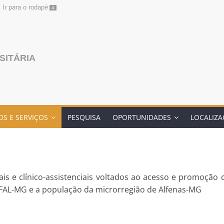
Ir para o rodapé
4
SITÁRIA
S E SERVIÇOS
PESQUISA
OPORTUNIDADES
LOCALIZ
iais e clínico-assistenciais voltados ao acesso e promoç
FAL-MG e a população da microrregião de Alfenas-MG