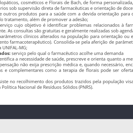
áticos, cosméticos e Florais de Bach, de forma personalizada, 
rios sob supervisão direta de farmacêuticas e orientação de doce
 outros produtos para a saúde com a devida orientação para
 do tratamento, além de promover a adesão;
erviço cujo objetivo é identificar problemas relacionados à far
nte. As consultas são gratuitas e geralmente realizadas sob agen
parâmetros clínicos alterados na população para orientação ou
o farmacoterapêutico). Consolida-se pela aferição de parâmetr
da UNIFAL-MG;
ados:
serviço pelo qual o farmacêutico acolhe uma demanda
dentifica a necessidade de saúde, prescreve e orienta quanto a 
spensação não exija prescrição médica e, quando necessário, enc
ivas e complementares como a terapia de florais pode ser ofe
iste no recolhimento dos produtos trazidos pela população vis
 Política Nacional de Resíduos Sólidos (PNRS).