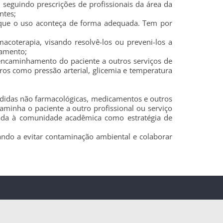
seguindo prescrições de profissionais da área da
ntes;
 que o uso aconteça de forma adequada. Tem por
macoterapia, visando resolvê-los ou preveni-los a
damento;
 encaminhamento do paciente a outros serviços de
os como pressão arterial, glicemia e temperatura
medidas não farmacológicas, medicamentos e outros
aminha o paciente a outro profissional ou serviço
rtada à comunidade acadêmica como estratégia de
ando a evitar contaminação ambiental e colaborar