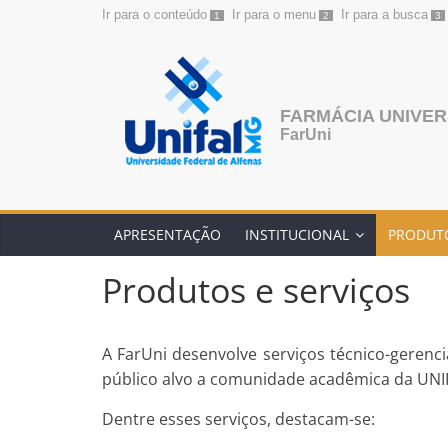
Ir para o conteúdo
Ir para o menu
Ir para a busca
1
2
3
Pular
para
o
conteúdo
FARMÁCIA UNIVER
FarUni
APRESENTAÇÃO
INSTITUCIONAL
PRODUTO
Produtos e serviços
A FarUni desenvolve serviços técnico-gerenc
público alvo a comunidade acadêmica da UNI
Dentre esses serviços, destacam-se: