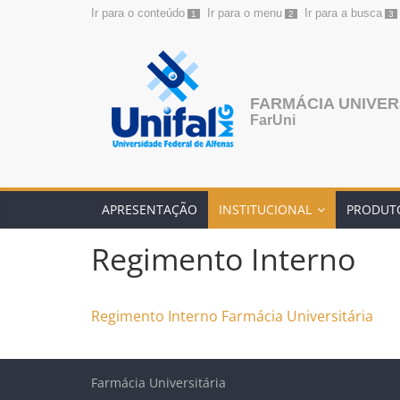
Ir para o conteúdo
Ir para o menu
Ir para a busca
1
2
3
Pular
para
o
conteúdo
FARMÁCIA UNIVER
FarUni
APRESENTAÇÃO
INSTITUCIONAL
PRODUTO
Regimento Interno
Regimento Interno Farmácia Universitária
Farmácia Universitária