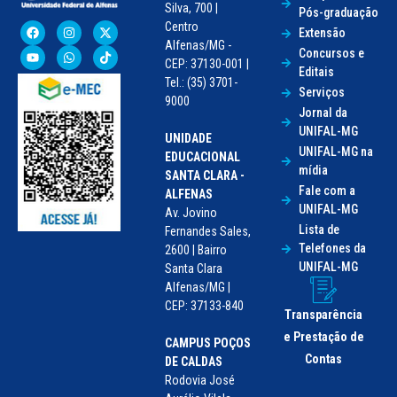
Silva, 700 |
Pós-graduação
Centro
Extensão
Alfenas/MG -
Concursos e
CEP: 37130-001 |
Editais
Tel.: (35) 3701-
Serviços
9000
Jornal da
UNIFAL-MG
UNIDADE
UNIFAL-MG na
EDUCACIONAL
mídia
SANTA CLARA -
Fale com a
ALFENAS
UNIFAL-MG
Av. Jovino
Lista de
Fernandes Sales,
Telefones da
2600 | Bairro
UNIFAL-MG
Santa Clara
Alfenas/MG |
CEP: 37133-840
Transparência
e Prestação de
CAMPUS POÇOS
Contas
DE CALDAS
Rodovia José