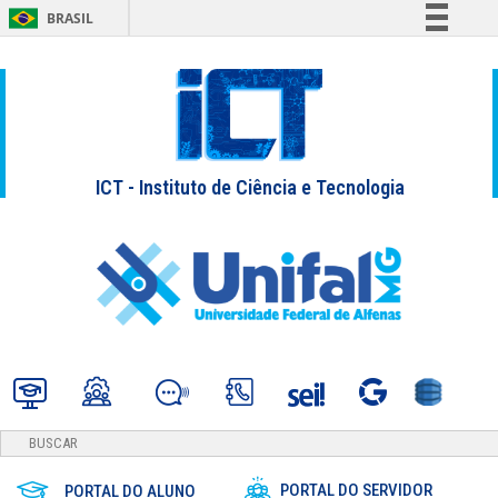
BRASIL
Simplifique!
Comunica BR
Participe
Acesso à informação
ICT - Instituto de Ciência e Tecnologia
Legislação
Canais
PORTAL DO SERVIDOR
PORTAL DO ALUNO