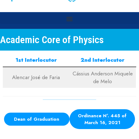
Academic Core of Physics
1st Interlocutor
2nd Interlocutor
Cássius Anderson Miquele
Alencar José de Faria
de Melo
Ordinance N°. 445 of
Dean of Graduation
March 16, 2021