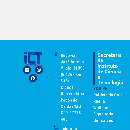
Secretaria
Rodovia
do
José Aurélio
Instituto
Vilela, 11999
de Ciência
(BR 267 Km
e
533)
Tecnologia
Cidade
EQUIPE
Universitária
Patrícia da Cruz
Poços de
Ruella
Caldas/MG
Wallace
CEP: 37715-
Figueiredo
400
Gonçalves
Telefone: