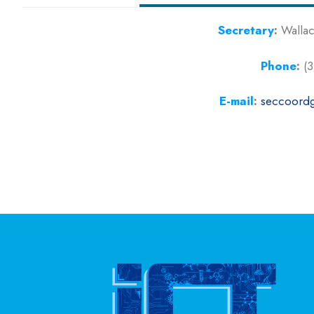
Secretary
:
Wallac
Phone
:
(3
E-mail
:
seccoord