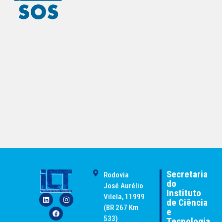
Secretaria
Rodovia
do
José Aurélio
Instituto
Vilela, 11999
de Ciência
(BR 267 Km
e
533)
Tecnologia