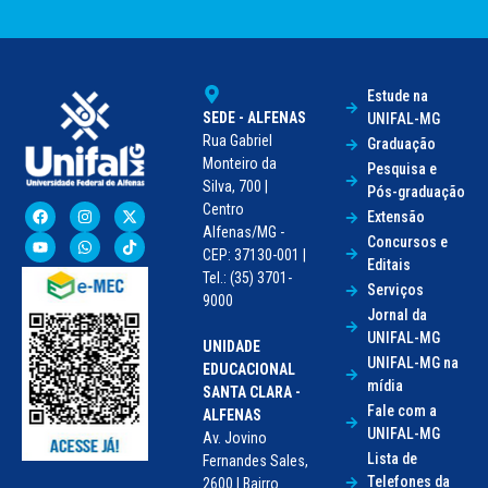
Estude na
SEDE - ALFENAS
UNIFAL-MG
Rua Gabriel
Graduação
Monteiro da
Pesquisa e
Silva, 700 |
Pós-graduação
Centro
Extensão
Alfenas/MG -
Concursos e
CEP: 37130-001 |
Editais
Tel.: (35) 3701-
Serviços
9000
Jornal da
UNIFAL-MG
UNIDADE
UNIFAL-MG na
EDUCACIONAL
mídia
SANTA CLARA -
Fale com a
ALFENAS
UNIFAL-MG
Av. Jovino
Lista de
Fernandes Sales,
Telefones da
2600 | Bairro