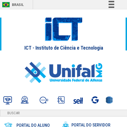
BRASIL
Simplifique!
Comunica BR
Participe
Acesso à informação
ICT - Instituto de Ciência e Tecnologia
Legislação
Canais
PORTAL DO SERVIDOR
PORTAL DO ALUNO