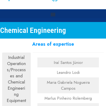
Chemical Engineering
Areas of expertise
Industrial
Iraí Santos Júnior
Operation
s/Process
Leandro Lodi
es and
Chemical
Maria Gabriela Nogueira
Engineeri
Campos
ng
Marlus Pinheiro Rolemberg
Equipment