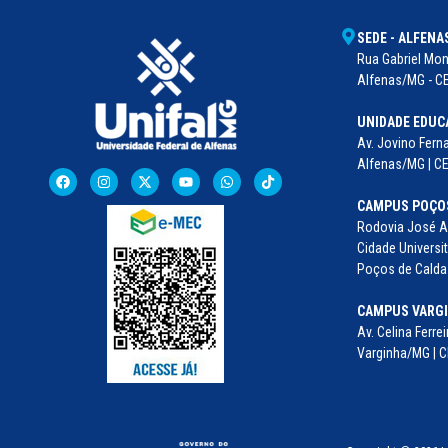
SEDE - ALFENA
Rua Gabriel Mont
Alfenas/MG - CE
UNIDADE EDUC
Av. Jovino Ferna
Alfenas/MG | C
CAMPUS POÇOS
Rodovia José Au
Cidade Universit
Poços de Caldas
CAMPUS VARG
Av. Celina Ferrei
Varginha/MG | C