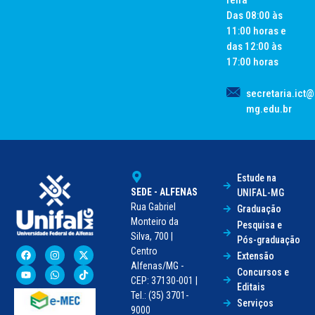
feira
Das 08:00 às
11:00 horas e
das 12:00 às
17:00 horas
secretaria.ict@
mg.edu.br
Estude na
SEDE - ALFENAS
UNIFAL-MG
Rua Gabriel
Graduação
Monteiro da
Pesquisa e
Silva, 700 |
Pós-graduação
Centro
Extensão
Alfenas/MG -
Concursos e
CEP: 37130-001 |
Editais
Tel.: (35) 3701-
Serviços
9000