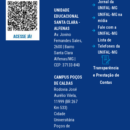
Jornal da
UNIFAL-MG
UNIDADE
UNIFAL-MG na
EDUCACIONAL
mídia
SANTA CLARA -
Fale com a
ALFENAS
UNIFAL-MG
Av. Jovino
Lista de
Fernandes Sales,
Telefones da
2600 | Bairro
UNIFAL-MG
Santa Clara
Alfenas/MG |
CEP: 37133-840
Transparência
e Prestação de
CAMPUS POÇOS
Contas
DE CALDAS
Rodovia José
Aurélio Vilela,
11999 (BR 267
Km 533)
Cidade
Universitária
Poços de