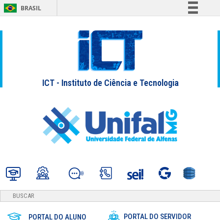
BRASIL
Simplifique!
Comunica BR
Participe
Acesso à informação
ICT - Instituto de Ciência e Tecnologia
Legislação
Canais
PORTAL DO SERVIDOR
PORTAL DO ALUNO