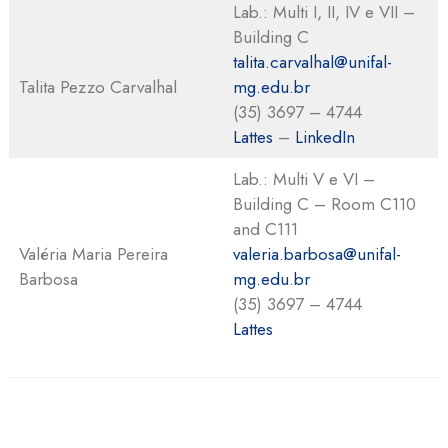
Lab.: Multi I, II, IV e VII –
Building C
talita.carvalhal@unifal-
Talita Pezzo Carvalhal
mg.edu.br
(35) 3697 – 4744
Lattes
–
LinkedIn
Lab.: Multi V e VI –
Building C – Room C110
and C111
Valéria Maria Pereira
valeria.barbosa@unifal-
Barbosa
mg.edu.br
(35) 3697 – 4744
Lattes