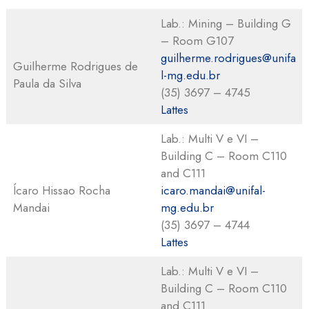
Lab.: Mining – Building G
– Room G107
guilherme.rodrigues@unifa
Guilherme Rodrigues de
l-mg.edu.br
Paula da Silva
(35) 3697 – 4745
Lattes
Lab.: Multi V e VI –
Building C – Room C110
and C111
Ícaro Hissao Rocha
icaro.mandai@unifal-
Mandai
mg.edu.br
(35) 3697 – 4744
Lattes
Lab.: Multi V e VI –
Building C – Room C110
and C111