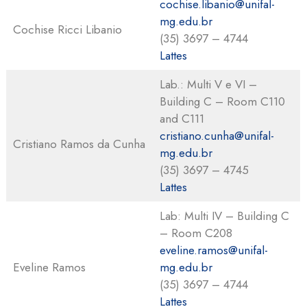
cochise.libanio@unifal-
mg.edu.br
Cochise Ricci Libanio
(35) 3697 – 4744
Lattes
Lab.: Multi V e VI –
Building C – Room C110
and C111
cristiano.cunha@unifal-
Cristiano Ramos da Cunha
mg.edu.br
(35) 3697 – 4745
Lattes
Lab: Multi IV – Building C
– Room C208
eveline.ramos@unifal-
Eveline Ramos
mg.edu.br
(35) 3697 – 4744
Lattes