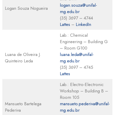
logan.souza@unifal-
Logan Souza Nogueira
mg.edu.br
(35) 3697 – 4744
Lattes
–
LinkedIn
Lab.: Chemical
Engineering – Building G
– Room G100
Luana de Oliveira J.
luana.leda@unifal-
Quinteiro Leda
mg.edu.br
(35) 3697 – 4745
Lattes
Lab.: Electro-Electronic
Workshop – Building B –
Room 105
Mansueto Bartelega
mansueto.pederiva@unifal-
Pederiva
mg.edu.br