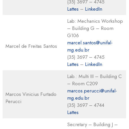
(35) 3697 – 4745
Lattes
–
LinkedIn
Lab: Mechanics Workshop
– Building G – Room
G106
marcel.santos@unifal-
Marcel de Freitas Santos
mg.edu.br
(35) 3697 – 4745
Lattes
–
LinkedIn
Lab.: Multi III – Building C
– Room C209
marcos.perucci@unifal-
Marcos Vinicius Furtado
mg.edu.br
Perucci
(35) 3697 – 4744
Lattes
Secretary – Building J –