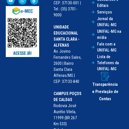
CEP: 37130-001 |
Editais
Tel.: (35) 3701-
Serviços
9000
Jornal da
UNIFAL-MG
UNIDADE
UNIFAL-MG na
EDUCACIONAL
mídia
SANTA CLARA -
Fale com a
ALFENAS
UNIFAL-MG
Av. Jovino
Lista de
Fernandes Sales,
Telefones da
2600 | Bairro
UNIFAL-MG
Santa Clara
Alfenas/MG |
CEP: 37133-840
Transparência
e Prestação de
CAMPUS POÇOS
Contas
DE CALDAS
Rodovia José
Aurélio Vilela,
11999 (BR 267
Km 533)