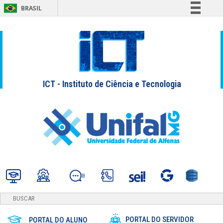
BRASIL
Simplifique!
Comunica BR
Participe
Acesso à informação
ICT - Instituto de Ciência e Tecnologia
Legislação
Canais
PORTAL DO SERVIDOR
PORTAL DO ALUNO