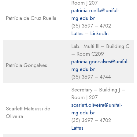
Room J 207
patricia.ruella@unifal-
Patrícia da Cruz Ruella
mg.edu.br
(35) 3697 – 4702
Lattes
–
LinkedIn
Lab.: Multi III – Building C
– Room C209
patricia.goncalves@unifal-
Patrícia Gonçalves
mg.edu.br
(35) 3697 – 4744
Secretary – Building J –
Room J 207
scarlett.oliveira@unifal-
Scarlett Mateussi de
mg.edu.br
Oliveira
(35) 3697 – 4702
Lattes