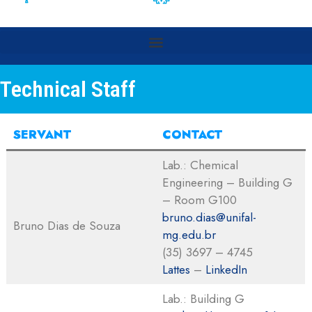
Technical Staff
SERVANT
CONTACT
Lab.: Chemical
Engineering – Building G
– Room G100
bruno.dias@unifal-
Bruno Dias de Souza
mg.edu.br
(35) 3697 – 4745
Lattes
–
LinkedIn
Lab.: Building G