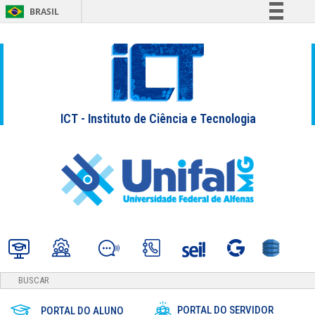
BRASIL
Simplifique!
Comunica BR
Participe
Acesso à informação
ICT - Instituto de Ciência e Tecnologia
Legislação
Canais
PORTAL DO SERVIDOR
PORTAL DO ALUNO