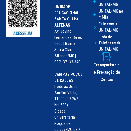
UNIFAL-MG
UNIDADE
UNIFAL-MG na
EDUCACIONAL
mídia
SANTA CLARA -
Fale com a
ALFENAS
UNIFAL-MG
Av. Jovino
Lista de
Fernandes Sales,
Telefones da
2600 | Bairro
UNIFAL-MG
Santa Clara
Alfenas/MG |
CEP: 37133-840
Transparência
e Prestação de
CAMPUS POÇOS
Contas
DE CALDAS
Rodovia José
Aurélio Vilela,
11999 (BR 267
Km 533)
Cidade
Universitária
Poços de
Caldas/MG CEP: