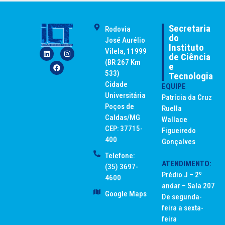
Secretaria
Rodovia
do
José Aurélio
Instituto
Vilela, 11999
de Ciência
(BR 267 Km
e
533)
Tecnologia
Cidade
EQUIPE
Universitária
Patrícia da Cruz
Poços de
Ruella
Caldas/MG
Wallace
CEP: 37715-
Figueiredo
400
Gonçalves
Telefone:
ATENDIMENTO:
(35) 3697-
Prédio J – 2º
4600
andar – Sala 207
Google Maps
De segunda-
feira a sexta-
feira