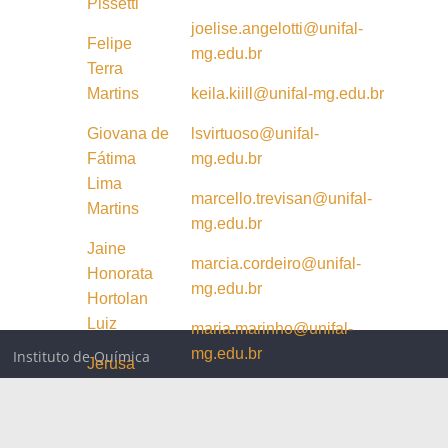
Pissetti
joelise.angelotti@unifal-
Felipe
mg.edu.br
Terra
Martins
keila.kiill@
unifal-mg.edu.br
Giovana de
lsvirtuoso@unifal-
Fátima
mg.edu.br
Lima
marcello.trevisan@unifal-
Martins
mg.edu.br
Jaine
marcia.cordeiro@unifal-
Honorata
mg.edu.br
Hortolan
Luiz
maria.marinho@
unifal-
mg.edu.br
Instituto de Química
Jerusa
Simone
mariane.goncalves@unifal-
Garcia
mg.edu.br