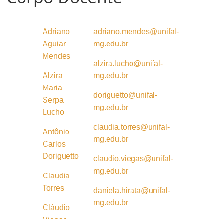
Adriano
adriano.mendes@unifal-
Aguiar
mg.edu.br
Mendes
alzira.lucho@unifal-
Alzira
mg.edu.br
Maria
doriguetto@unifal-
Serpa
mg.edu.br
Lucho
claudia.torres@unifal-
Antônio
mg.edu.br
Carlos
Doriguetto
claudio.viegas@
unifal-
mg.edu.br
Claudia
Torres
daniela.hirata@unifal-
mg.edu.br
Cláudio