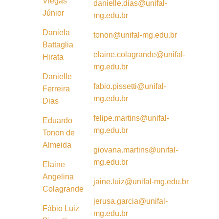
Viegas
danielle.dias@unifal-
Júnior
mg.edu.br
Daniela
tonon@unifal-mg.edu.br
Battaglia
elaine.colagrande@unifal-
Hirata
mg.edu.br
Danielle
fabio.pissetti@unifal-
Ferreira
mg.edu.br
Dias
felipe.martins@unifal-
Eduardo
mg.edu.br
Tonon de
Almeida
giovana.martins@unifal-
mg.edu.br
Elaine
Angelina
jaine.luiz@
unifal-mg.edu.br
Colagrande
jerusa.garcia@unifal-
Fábio Luiz
mg.edu.br