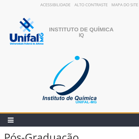
ACESSIBILIDADE
ALTO CONTRASTE
MAPA DO SITE
Pular
para
o
INSTITUTO DE QUÍMICA
conteúdo
IQ
Pós-Graduação