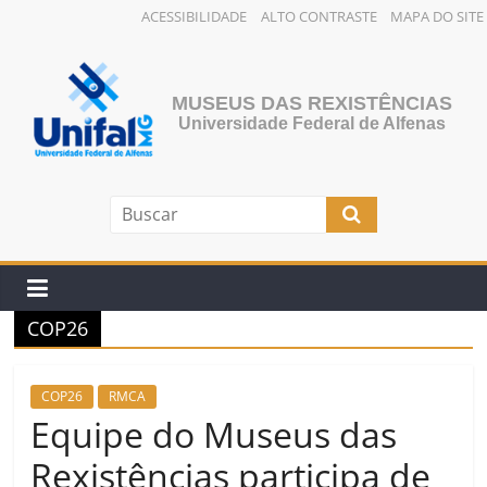
ACESSIBILIDADE
ALTO CONTRASTE
MAPA DO SITE
Pular
para
o
MUSEUS DAS REXISTÊNCIAS
conteúdo
Universidade Federal de Alfenas
COP26
COP26
RMCA
Equipe do Museus das
Rexistências participa de