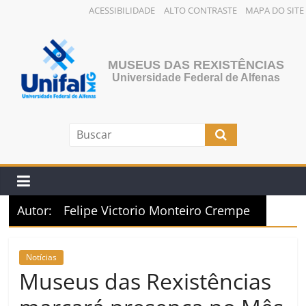
ACESSIBILIDADE
ALTO CONTRASTE
MAPA DO SITE
Pular
para
o
MUSEUS DAS REXISTÊNCIAS
conteúdo
Universidade Federal de Alfenas
Autor:
Felipe Victorio Monteiro Crempe
Notícias
Museus das Rexistências