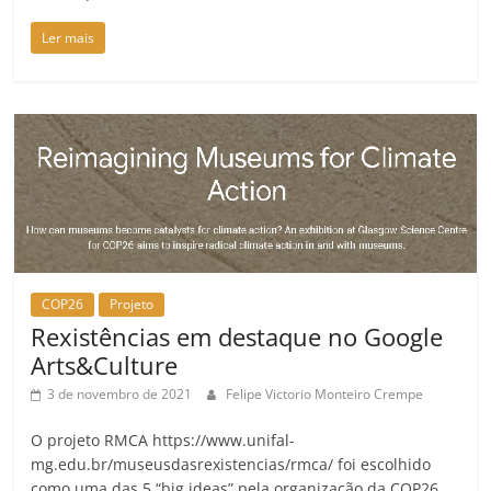
Ler mais
COP26
Projeto
Rexistências em destaque no Google
Arts&Culture
3 de novembro de 2021
Felipe Victorio Monteiro Crempe
O projeto RMCA https://www.unifal-
mg.edu.br/museusdasrexistencias/rmca/ foi escolhido
como uma das 5 “big ideas” pela organização da COP26