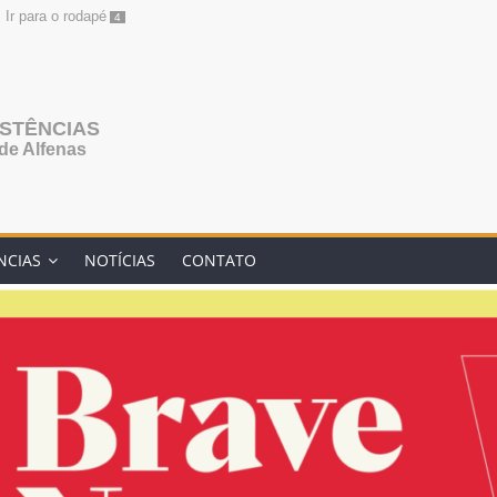
Ir para o rodapé
4
ISTÊNCIAS
de Alfenas
NCIAS
NOTÍCIAS
CONTATO