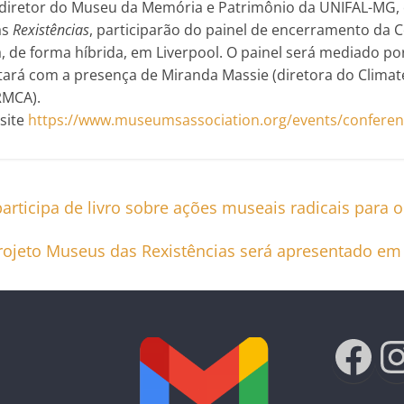
ce-diretor do Museu da Memória e Patrimônio da UNIFAL-MG,
as
Rexistências
, participarão do painel de encerramento da C
, de forma híbrida, em Liverpool. O painel será mediado por
ntará com a presença de Miranda Massie (diretora do Cl
RMCA).
site
https://www.museumsassociation.org/events/conferen
articipa de livro sobre ações museais radicais para
rojeto Museus das Rexistências será apresentado em
Fac
I