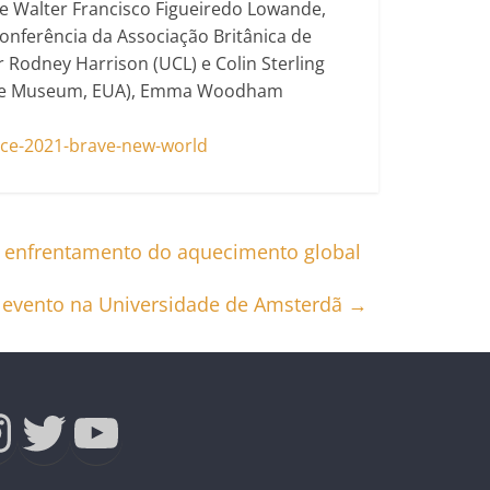
 e Walter Francisco Figueiredo Lowande,
onferência da Associação Britânica de
 Rodney Harrison (UCL) e Colin Sterling
imate Museum, EUA), Emma Woodham
ce-2021-brave-new-world
 o enfrentamento do aquecimento global
 evento na Universidade de Amsterdã
→
ebook
nstagram
Twitter
Youtube