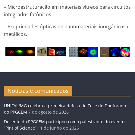
– Microestruturação em materiais vítreos para circuitos
integrados fotônicos.
– Propriedades ópticas de nanomateriais inorgânicos e
metálicos.
Notícias e comunicados
UNIFAL/MG celebra a primeira defesa de Tese de Doutorado
do PPGCEM
7 de agosto de 2026
Docente do PPGCEM participou como palestrante do evento
“Pint of Science”
11 de junho de 2026