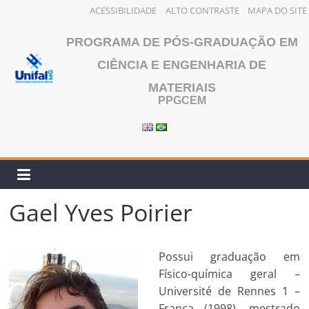
ACESSIBILIDADE
ALTO CONTRASTE
MAPA DO SITE
Pular
PROGRAMA DE PÓS-GRADUAÇÃO EM
para
o
CIÊNCIA E ENGENHARIA DE
conteúdo
MATERIAIS
PPGCEM
Gael Yves Poirier
Possui graduação em
Físico-química geral –
Université de Rennes 1 –
França (1998), mestrado