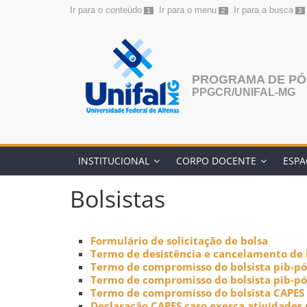
Ir para o conteúdo
Ir para o menu
Ir para a busca
1
2
3
Pular
para
o
conteúdo
PROGRAMA DE PÓ
PPGCR/UNIFAL-MG
INSTITUCIONAL
CORPO DOCENTE
ESPA
Bolsistas
Formulário de solicitação de bolsa
Termo de desistência e cancelamento de 
Termo de compromisso do bolsista pib-pó
Termo de compromisso do bolsista pib-pó
Termo de compromisso do bolsista CAPES
Declaração CAPES caso exerça atividade