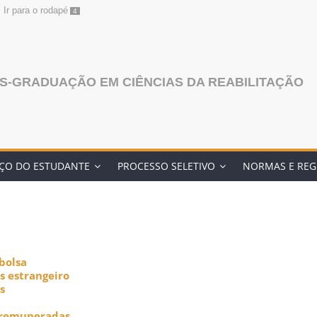
Ir para o rodapé
4
S-GRADUAÇÃO EM CIÊNCIAS DA REABILITAÇÃO
ÇO DO ESTUDANTE
PROCESSO SELETIVO
NORMAS E RE
bolsa
s estrangeiro
s
s remuneradas