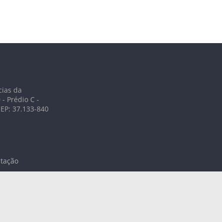
cias da
- Prédio C -
CEP: 37.133-840
itação