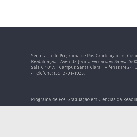
Secretaria do Programa de Pós-Graduação em Ciên
Reabilitação - Avenida Jovino Fernandes Sales, 2600 
Sala C 101A - Campus Santa Clara - Alfenas (MG) - 
- Telefone: (35) 3701-1925.
Programa de Pós-Graduação em Ciências da Reabil