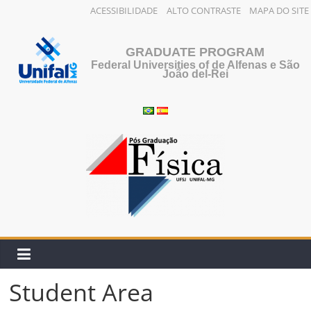
ACESSIBILIDADE
ALTO CONTRASTE
MAPA DO SITE
Skip
to
GRADUATE PROGRAM
content
Federal Universities of de Alfenas e São
João del-Rei
Student Area