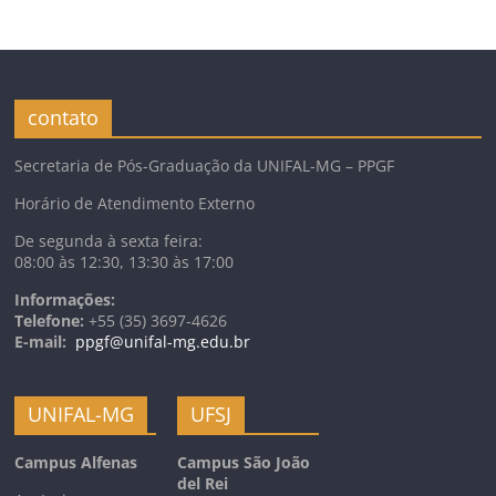
contato
Secretaria de Pós-Graduação da UNIFAL-MG – PPGF
Horário de Atendimento Externo
De segunda à sexta feira:
08:00 às 12:30, 13:30 às 17:00
Informações:
Telefone:
+55 (35) 3697-4626
E-mail:
ppgf@unifal-mg.edu.br
UNIFAL-MG
UFSJ
Campus Alfenas
Campus São João
del Rei