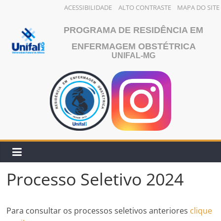
ACESSIBILIDADE
ALTO CONTRASTE
MAPA DO SITE
Pular
PROGRAMA DE RESIDÊNCIA EM
para
o
ENFERMAGEM OBSTÉTRICA
UNIFAL-MG
conteúdo
Processo Seletivo 2024
Para consultar os processos seletivos anteriores
clique