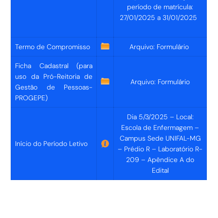
período de matrícula:
27/01/2025 a 31/01/2025
Termo de Compromisso
Arquivo: Formulário
Ficha Cadastral
(para
uso da Pró-Reitoria de
Arquivo: Formulário
Gestão de Pessoas-
PROGEPE)
Dia 5/3/2025 – Local:
Escola de Enfermagem –
Campus Sede UNIFAL-MG
Início do Período Letivo
– Prédio R – Laboratório R-
209 – Apêndice A do
Edital