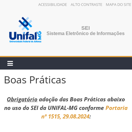
ACESSIBILIDADE
ALTO CONTRASTE
MAPA DO SITE
Pular
para
o
SEI
conteúdo
Sistema Eletrônico de Informações
Boas Práticas
Obrigatório
adoção das Boas Práticas abaixo
no uso do SEI da UNIFAL-MG conforme
Portaria
nº 1515, 29.08.2024
: