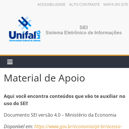
ACESSIBILIDADE
ALTO CONTRASTE
MAPA DO SITE
Pular
para
o
SEI
conteúdo
Sistema Eletrônico de Informações
Material de Apoio
Aqui você encontra conteúdos que vão te auxiliar no
uso do SEI!
Documento SEI versão 4.0 – Ministério da Economia
Disponível em:
https://www.gov.br/economia/pt-br/acesso-