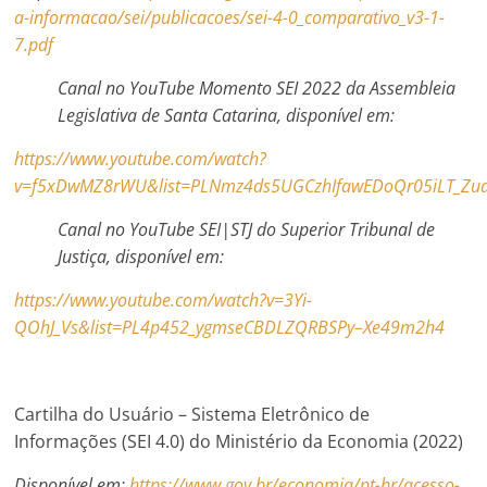
a-informacao/sei/publicacoes/sei-4-0_comparativo_v3-1-
7.pdf
Canal no YouTube Momento SEI 2022 da Assembleia
Legislativa de Santa Catarina, disponível em:
https://www.youtube.com/watch?
v=f5xDwMZ8rWU&list=PLNmz4ds5UGCzhIfawEDoQr05iLT_Zu
Canal no YouTube SEI|STJ do Superior Tribunal de
Justiça, disponível em:
https://www.youtube.com/watch?v=3Yi-
QOhJ_Vs&list=PL4p452_ygmseCBDLZQRBSPy–Xe49m2h4
Cartilha do Usuário – Sistema Eletrônico de
Informações (SEI 4.0) do Ministério da Economia (2022)
Disponível em:
https://www.gov.br/economia/pt-br/acesso-