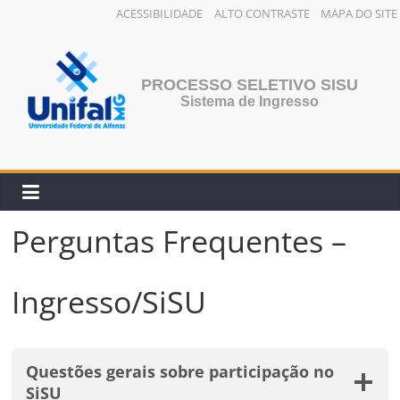
ACESSIBILIDADE
ALTO CONTRASTE
MAPA DO SITE
Pular
para
o
PROCESSO SELETIVO SISU
conteúdo
Sistema de Ingresso
Perguntas Frequentes –
Ingresso/SiSU
Questões gerais sobre participação no
SiSU