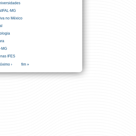
niversidades
UNIFAL-MG
iva no México
al
ologia
ura
L-MG
 nas IFES
róximo ›
fim »