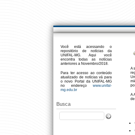
Você está acessando o
repositório de notícias da
UNIFAL-MG. Aqui você
encontra todas as notícias
anteriores a Novembro/2018.
A 
re
Para ter acesso ao conteúdo
Un
atualizado de notícias vá para
mí
o novo Portal da UNIFAL-MG
po
no endereço
www.unifal-
mg.edu.br
A 
de
Busca
Buscar