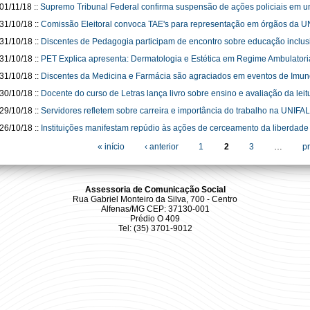
01/11/18
::
Supremo Tribunal Federal confirma suspensão de ações policiais em u
31/10/18
::
Comissão Eleitoral convoca TAE's para representação em órgãos da 
31/10/18
::
Discentes de Pedagogia participam de encontro sobre educação inclus
31/10/18
::
PET Explica apresenta: Dermatologia e Estética em Regime Ambulatori
31/10/18
::
Discentes da Medicina e Farmácia são agraciados em eventos de Imun
30/10/18
::
Docente do curso de Letras lança livro sobre ensino e avaliação da leit
29/10/18
::
Servidores refletem sobre carreira e importância do trabalho na UNIFA
26/10/18
::
Instituições manifestam repúdio às ações de cerceamento da liberdade
ginas
« início
‹ anterior
1
2
3
…
p
Assessoria de Comunicação Social
Rua Gabriel Monteiro da Silva, 700 - Centro
Alfenas/MG CEP: 37130-001
Prédio O 409
Tel: (35) 3701-9012