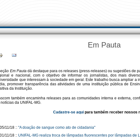
Em Pauta
seção
Em Pauta
dá destaque para os releases (press-releases) ou sugestões de p
gional e nacional, com o objetivo de informar os jornalistas, dos mais diver
iversidade que interessam à sociedade em geral. Este trabalho busca ampliar a 
dia, promover transparência das atividades de uma instituição pública de Ensi
sitiva da Instituição.
Ascom também encaminha releases para as comunidades interna e externa, conf
 notícias da UNIFAL-MG.
Cadastre-se aqui
para também receber nossos r
05/11/18
::
"A doação de sangue como ato de cidadania"
01/11/18
::
UNIFAL-MG realiza troca de lâmpadas fluorescentes por lâmpadas de 