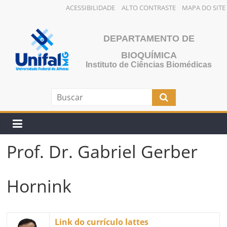
ACESSIBILIDADE
ALTO CONTRASTE
MAPA DO SITE
Pular
para
DEPARTAMENTO DE
o
BIOQUÍMICA
conteúdo
Instituto de Ciências Biomédicas
Prof. Dr. Gabriel Gerber
Hornink
Link do currículo lattes