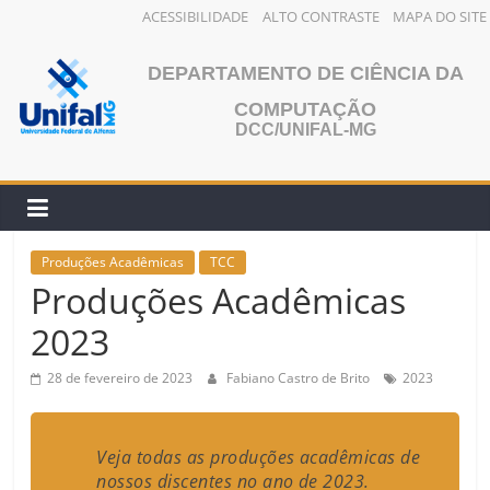
ACESSIBILIDADE
ALTO CONTRASTE
MAPA DO SITE
Pular
para
DEPARTAMENTO DE CIÊNCIA DA
o
COMPUTAÇÃO
conteúdo
DCC/UNIFAL-MG
Produções Acadêmicas
TCC
Produções Acadêmicas
2023
28 de fevereiro de 2023
Fabiano Castro de Brito
2023
Veja todas as produções acadêmicas de
nossos discentes no ano de 2023.