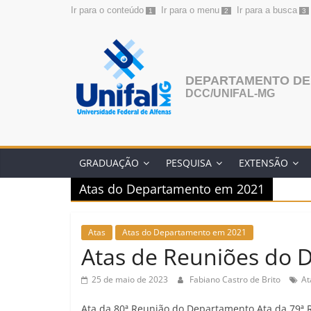
Ir para o conteúdo
Ir para o menu
Ir para a busca
1
2
3
Pular
para
o
conteúdo
DEPARTAMENTO DE
DCC/UNIFAL-MG
GRADUAÇÃO
PESQUISA
EXTENSÃO
Atas do Departamento em 2021
Atas
Atas do Departamento em 2021
Atas de Reuniões do
25 de maio de 2023
Fabiano Castro de Brito
At
Ata da 80ª Reunião do Departamento Ata da 79ª