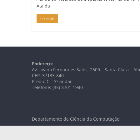
Ata da
Ler mais
Endereço:
Av. Jovino Fernandes Sales, 2600 – Santa Clara – A
CEP: 37133-840
Prédio C – 3º andar
Telefone: (35) 3701-1940
Departamento de Ciência da Computação