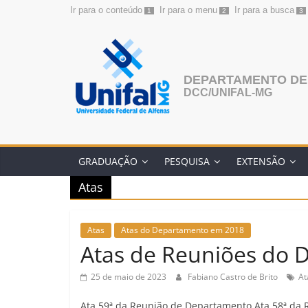
Ir para o conteúdo
Ir para o menu
Ir para a busca
1
2
3
Pular
para
o
conteúdo
DEPARTAMENTO DE
DCC/UNIFAL-MG
GRADUAÇÃO
PESQUISA
EXTENSÃO
Atas
Atas
Atas do Departamento em 2018
Atas de Reuniões do
25 de maio de 2023
Fabiano Castro de Brito
At
Ata 59ª da Reunião de Departamento Ata 58ª da