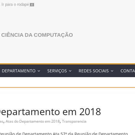
Ir para o rodapé
4
 CIÊNCIA DA COMPUTAÇÃO
DEPARTAMENTO
SERVIÇOS
REDES SOCIAIS
CONTA
 Departamento em 2018
,
,
as
Atas do Departamento em 2018
Transparencia
 Reunião de Departamento Ata 57ª da Reunião de Departamento