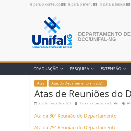
Ir para o conteúdo
Ir para o menu
Ir para a busca
1
2
3
Pular
para
o
conteúdo
DEPARTAMENTO DE
DCC/UNIFAL-MG
GRADUAÇÃO
PESQUISA
EXTENSÃO
Atas
Atas do Departamento em 2021
Atas de Reuniões do
25 de maio de 2023
Fabiano Castro de Brito
At
Ata da 80ª Reunião do Departamento
Ata da 79ª Reunião do Departamento