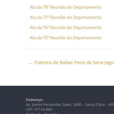
Ata da 78ª Reunião do Departamento
Ata da 77ª Reunião do Departamento
Ata da 76ª Reunião do Departamento
Ata da 75ª Reunião do Departamento
←
Palestra de Rafael Peria de Sene (eg
Endereço:
Av. Jovino Fernandes Sales, 2600 – Santa Clara – A
CEP: 37133-840