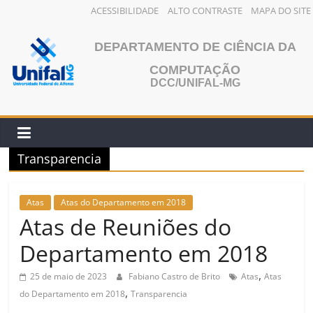
ACESSIBILIDADE
ALTO CONTRASTE
MAPA DO SITE
Pular
para
DEPARTAMENTO DE CIÊNCIA DA
o
COMPUTAÇÃO
conteúdo
DCC/UNIFAL-MG
Transparencia
Atas
Atas do Departamento em 2018
Atas de Reuniões do
Departamento em 2018
,
25 de maio de 2023
Fabiano Castro de Brito
Atas
Atas
,
do Departamento em 2018
Transparencia