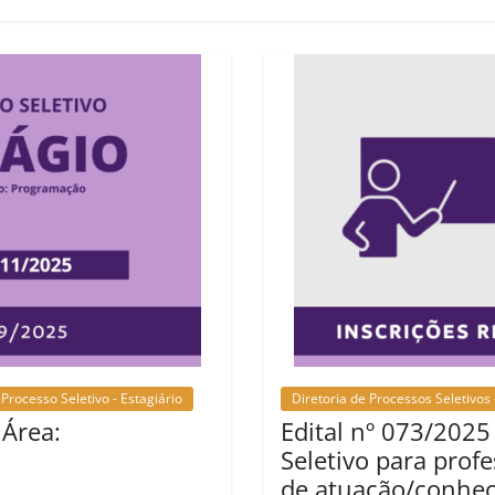
Processo Seletivo - Estagiário
Diretoria de Processos Seletivos 
 Área:
Edital nº 073/2025
Seletivo para profe
de atuação/conhec