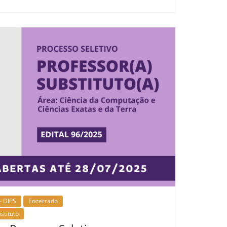
- DIPS
Encerrado
stituto