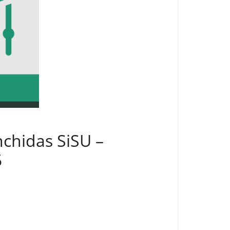
chidas SiSU –
5