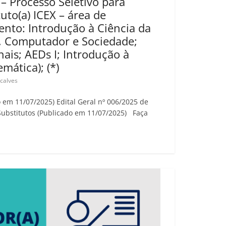
 – Processo Seletivo para
tuto(a) ICEX – área de
nto: Introdução à Ciência da
, Computador e Sociedade;
ais; AEDs I; Introdução à
ática); (*)
ncalves
o em 11/07/2025) Edital Geral nº 006/2025 de
Substitutos (Publicado em 11/07/2025) Faça