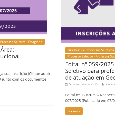
Processo Seletivo - Estagiário
 Área:
Diretoria de Processos Seletivos 
tucional
Processo Seletivo - Professor Sub
Edital nº 059/2025
Seletivo para profe
a sua Inscrição (Clique aqui)
de atuação em Geo
 junto com os documentos
5 de agosto de 2025
ira.go
Edital nº 059/2025 – Reabert
007/2025 (Publicado em 07/0
Ler mais