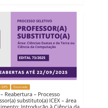
- DIPS
Encerrado
 – Reabertura – Processo
ssor(a) substituto(a) ICEX – área
imento: Introdução à Ciência da