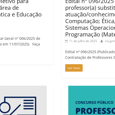
letivo para
Edital nº 096/2025
 área de
professor(a) substi
tica e Educação
atuação/conhecime
Computação; Ética
Sistemas Operacion
Programação (Matem
tal Geral nº 006/2025 de
11 de julho de 2025
ira.go
ado em 11/07/2025) Faça
Edital nº 096/2025 (Publicad
Contratação de Professores 
Ler mais