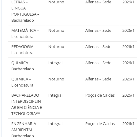
LETRAS –
Noturno
Alfenas – Sede
2026/1
LÍNGUA
PORTUGUESA –
Bacharelado
MATEMÁTICA –
Noturno
Alfenas – Sede
2026/1
Licenciatura
PEDAGOGIA –
Noturno
Alfenas – Sede
2026/1
Licenciatura
QUÍMICA –
Integral
Alfenas – Sede
2026/1
Bacharelado
QUÍMICA –
Noturno
Alfenas – Sede
2026/1
Licenciatura
BACHARELADO
Integral
Poços de Caldas
2026/1
INTERDISCIPLIN
AR EM CIÊNCIA E
TECNOLOGIA**
ENGENHARIA
Integral
Poços de Caldas
2026/1
AMBIENTAL –
Bacharelado