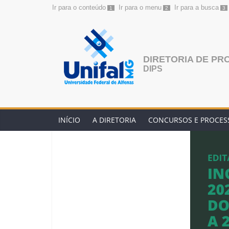
Ir para o conteúdo
Ir para o menu
Ir para a busca
1
2
3
Pular
para
o
conteúdo
DIRETORIA DE PR
DIPS
INÍCIO
A DIRETORIA
CONCURSOS E PROCESS