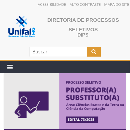
ACESSIBILIDADE
ALTO CONTRASTE
MAPA DO SITE
Pular
para
DIRETORIA DE PROCESSOS
o
SELETIVOS
conteúdo
DIPS