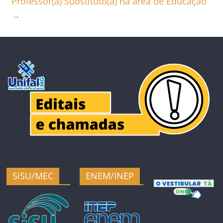
Professor(a) Substituto(a) na área de Educação
→
SiSU/MEC
ENEM/INEP