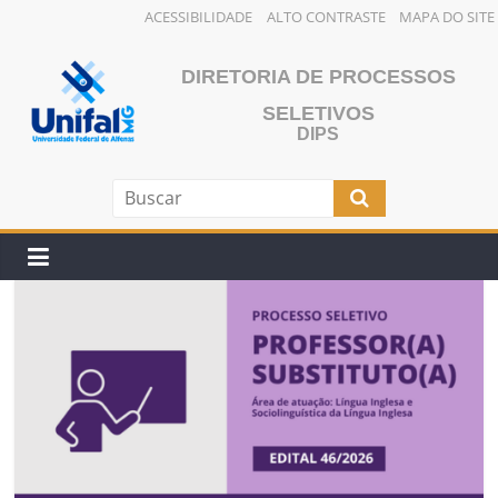
ACESSIBILIDADE
ALTO CONTRASTE
MAPA DO SITE
Pular
para
DIRETORIA DE PROCESSOS
o
SELETIVOS
conteúdo
DIPS