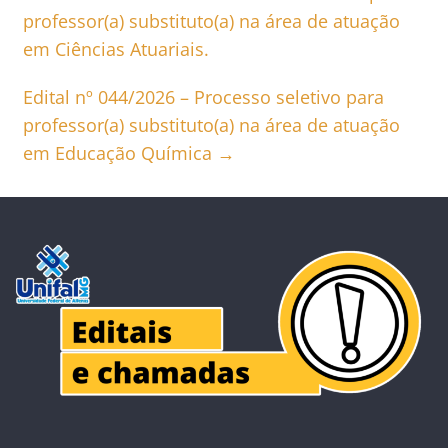
professor(a) substituto(a) na área de atuação
em Ciências Atuariais.
Edital nº 044/2026 – Processo seletivo para
professor(a) substituto(a) na área de atuação
em Educação Química
→