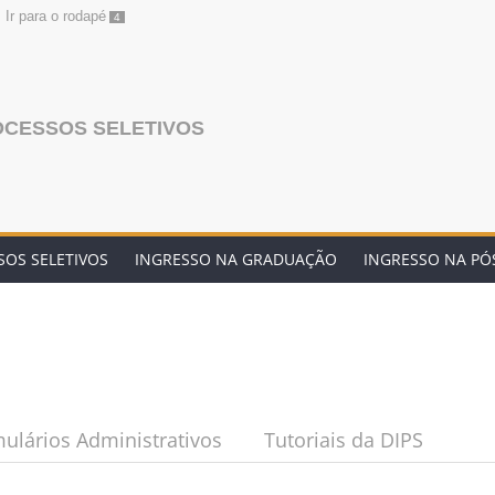
Ir para o rodapé
4
OCESSOS SELETIVOS
OS SELETIVOS
INGRESSO NA GRADUAÇÃO
INGRESSO NA P
ulários Administrativos
Tutoriais da DIPS