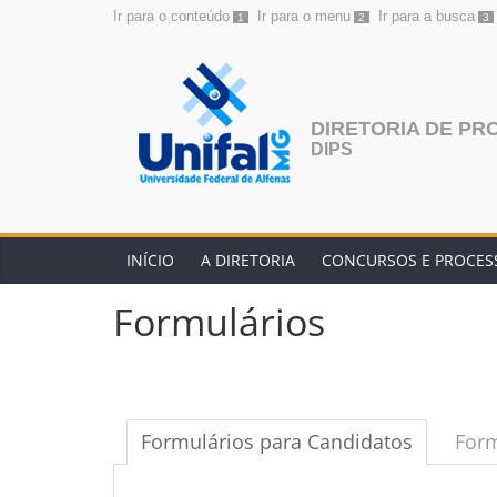
Ir para o conteúdo
Ir para o menu
Ir para a busca
1
2
3
Pular
para
o
conteúdo
DIRETORIA DE PR
DIPS
INÍCIO
A DIRETORIA
CONCURSOS E PROCESS
Formulários
Formulários para Candidatos
Form