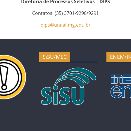
Diretoria de Processos Seletivos – DIPS
Contatos: (35) 3701-9290/9291
dips@unifal-mg.edu.br
SiSU/MEC
ENEM/I