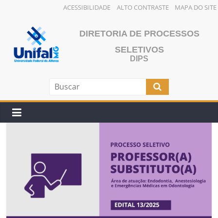
ACESSIBILIDADE
ALTO CONTRASTE
MAPA DO SITE
Pular
para
DIRETORIA DE PROCESSOS
o
SELETIVOS
conteúdo
DIPS