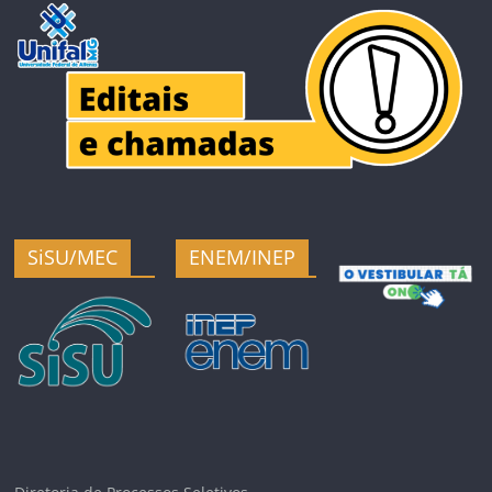
SiSU/MEC
ENEM/INEP