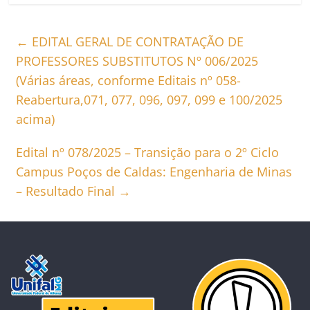
←
EDITAL GERAL DE CONTRATAÇÃO DE
PROFESSORES SUBSTITUTOS Nº 006/2025
(Várias áreas, conforme Editais nº 058-
Reabertura,071, 077, 096, 097, 099 e 100/2025
acima)
Edital nº 078/2025 – Transição para o 2º Ciclo
Campus Poços de Caldas: Engenharia de Minas
– Resultado Final
→