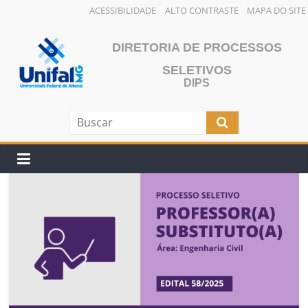
ACESSIBILIDADE
ALTO CONTRASTE
MAPA DO SITE
Pular
para
DIRETORIA DE PROCESSOS
o
SELETIVOS
conteúdo
DIPS