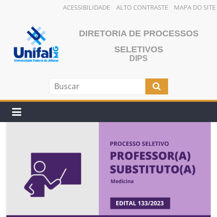
ACESSIBILIDADE
ALTO CONTRASTE
MAPA DO SITE
Pular
para
DIRETORIA DE PROCESSOS
o
SELETIVOS
conteúdo
DIPS