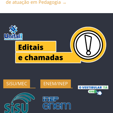
de atuação em Pedagogia
→
SiSU/MEC
ENEM/INEP