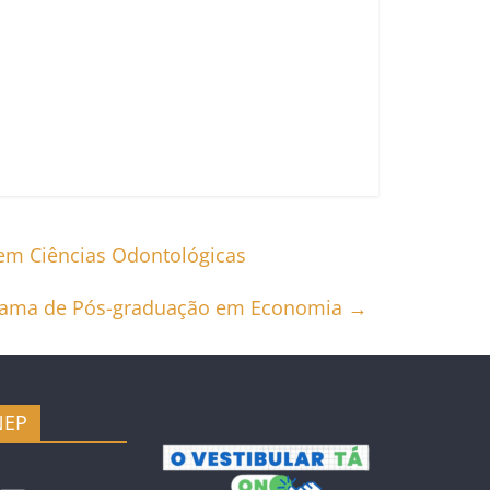
 em Ciências Odontológicas
Programa de Pós-graduação em Economia
→
NEP