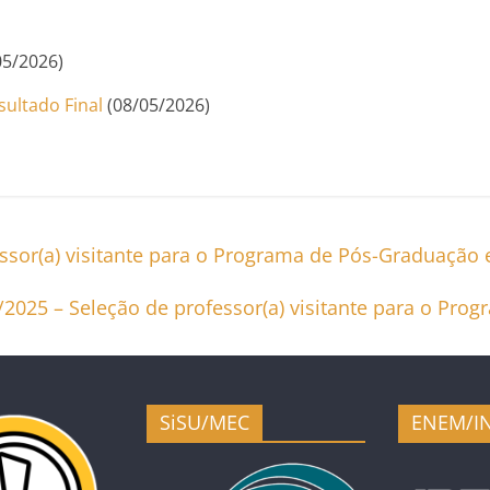
05/2026)
ultado Final
(08/05/2026)
essor(a) visitante para o Programa de Pós-Graduação
4/2025 – Seleção de professor(a) visitante para o 
SiSU/MEC
ENEM/I