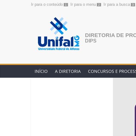
Ir para o conteúdo
Ir para o menu
Ir para a busca
1
2
3
Pular
para
o
conteúdo
DIRETORIA DE PR
DIPS
INÍCIO
A DIRETORIA
CONCURSOS E PROCESS