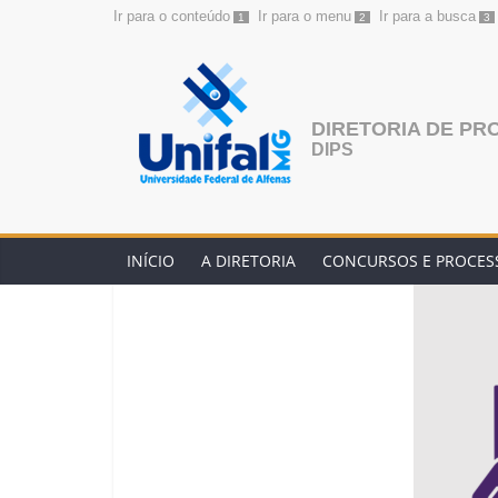
Ir para o conteúdo
Ir para o menu
Ir para a busca
1
2
3
Pular
para
o
conteúdo
DIRETORIA DE PR
DIPS
INÍCIO
A DIRETORIA
CONCURSOS E PROCESS