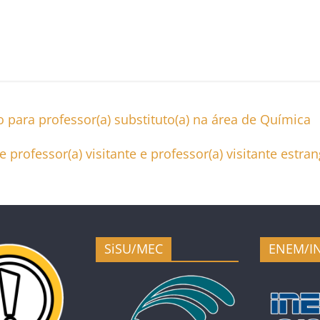
o para professor(a) substituto(a) na área de Química
e professor(a) visitante e professor(a) visitante estr
SiSU/MEC
ENEM/I