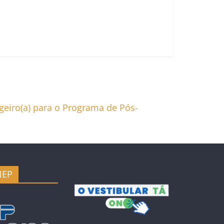
angeiro(a) para o Programa de Pós-
NEP