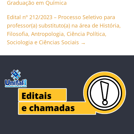
Graduação em Química
Edital nº 212/2023 – Processo Seletivo para
professor(a) substituto(a) na área de História,
Filosofia, Antropologia, Ciência Política,
Sociologia e Ciências Sociais
→