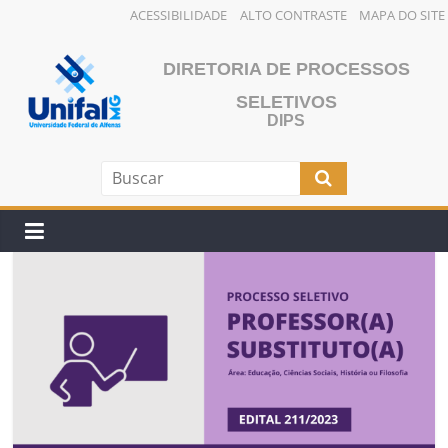
ACESSIBILIDADE
ALTO CONTRASTE
MAPA DO SITE
Pular
para
DIRETORIA DE PROCESSOS
o
SELETIVOS
conteúdo
DIPS