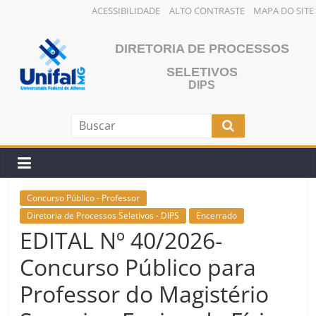
ACESSIBILIDADE
ALTO CONTRASTE
MAPA DO SITE
Pular
para
DIRETORIA DE PROCESSOS
o
SELETIVOS
conteúdo
DIPS
Concurso Público - Professor
Diretoria de Processos Seletivos - DIPS
Encerrado
EDITAL Nº 40/2026-
Concurso Público para
Professor do Magistério