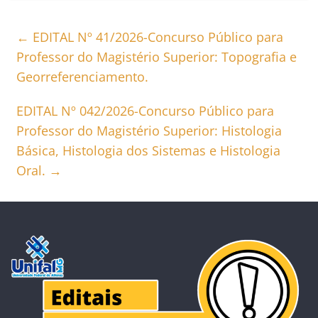
←
EDITAL Nº 41/2026-Concurso Público para
Professor do Magistério Superior: Topografia e
Georreferenciamento.
EDITAL Nº 042/2026-Concurso Público para
Professor do Magistério Superior: Histologia
Básica, Histologia dos Sistemas e Histologia
Oral.
→