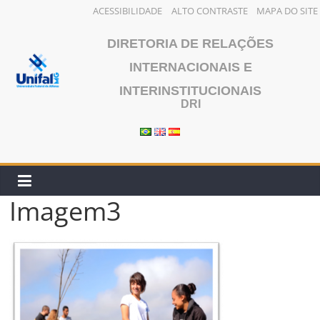
ACESSIBILIDADE
ALTO CONTRASTE
MAPA DO SITE
Skip
DIRETORIA DE RELAÇÕES
to
content
INTERNACIONAIS E
INTERINSTITUCIONAIS
DRI
Imagem3