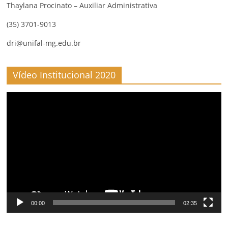
Thaylana Procinato – Auxiliar Administrativa
(35) 3701-9013
dri@unifal-mg.edu.br
Vídeo Institucional 2020
Video
Player
00:00
02:35