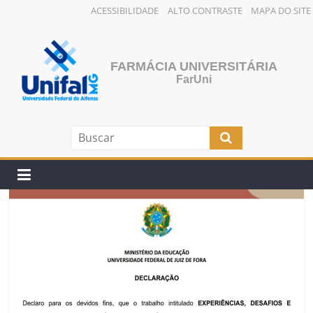
ACESSIBILIDADE
ALTO CONTRASTE
MAPA DO SITE
Pular
para
o
FARMÁCIA UNIVERSITÁRIA
conteúdo
FarUni