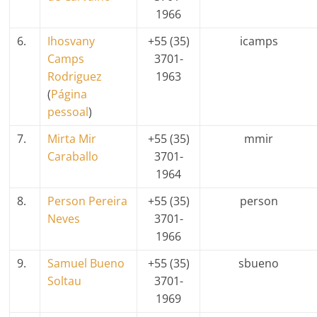
1966
6.
Ihosvany
+55 (35)
icamps
Camps
3701-
Rodriguez
1963
(
Página
pessoal
)
7.
Mirta Mir
+55 (35)
mmir
Caraballo
3701-
1964
8.
Person Pereira
+55 (35)
person
Neves
3701-
1966
9.
Samuel Bueno
+55 (35)
sbueno
Soltau
3701-
1969