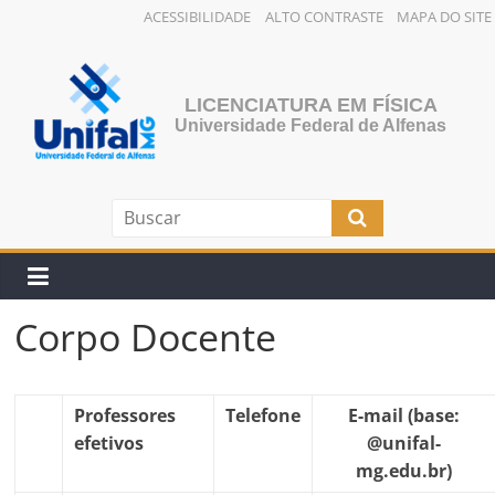
ACESSIBILIDADE
ALTO CONTRASTE
MAPA DO SITE
Pular
para
o
LICENCIATURA EM FÍSICA
conteúdo
Universidade Federal de Alfenas
Corpo Docente
Professores
Telefone
E-mail
(base:
efetivos
@unifal-
mg.edu.br)