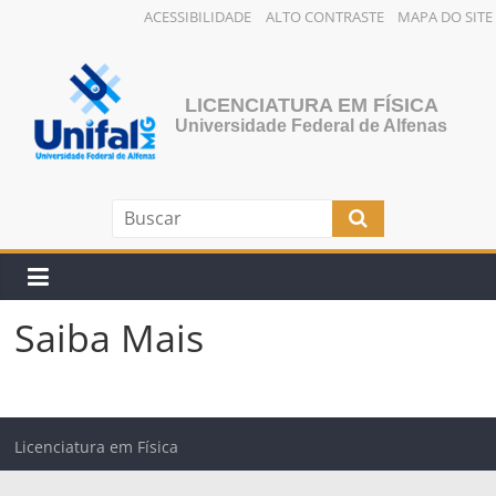
ACESSIBILIDADE
ALTO CONTRASTE
MAPA DO SITE
Pular
para
o
LICENCIATURA EM FÍSICA
conteúdo
Universidade Federal de Alfenas
Saiba Mais
Licenciatura em Física