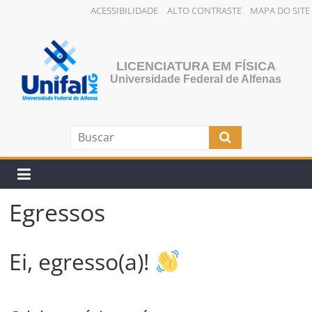
ACESSIBILIDADE
ALTO CONTRASTE
MAPA DO SITE
Pular
para
o
LICENCIATURA EM FÍSICA
conteúdo
Universidade Federal de Alfenas
Egressos
Ei, egresso(a)!