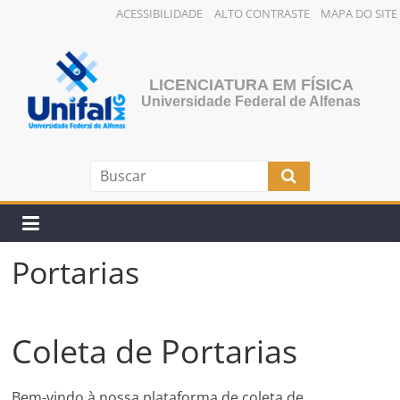
ACESSIBILIDADE
ALTO CONTRASTE
MAPA DO SITE
Pular
para
o
LICENCIATURA EM FÍSICA
conteúdo
Universidade Federal de Alfenas
Portarias
Coleta de Portarias
Bem-vindo à nossa plataforma de coleta de