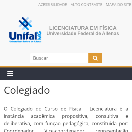
ACESSIBILIDADE
ALTO CONTRASTE
MAPA DO SITE
Pular
para
o
LICENCIATURA EM FÍSICA
conteúdo
Universidade Federal de Alfenas
Colegiado
O Colegiado do Curso de Física – Licenciatura é a
instância acadêmica propositiva, consultiva e
deliberativa, com função pedagógica, constituída por:
Coordenador, Vice-coordenador, representação